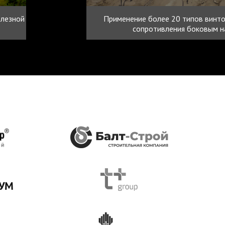
елезной
Применение более 20 типов винтов
сопротивления боковым на