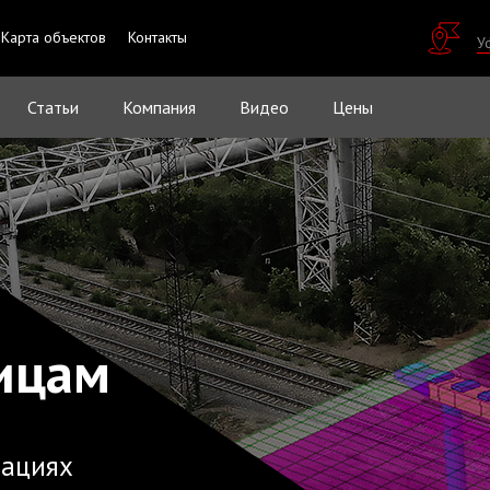
Карта объектов
Контакты
У
Статьи
Компания
Видео
Цены
ицам
вациях