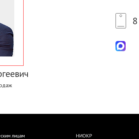
8
ргеевич
родаж
ским лицам
НИОКР