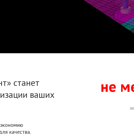
т» станет
не м
лизации ваших
э
 экономию
для качества.