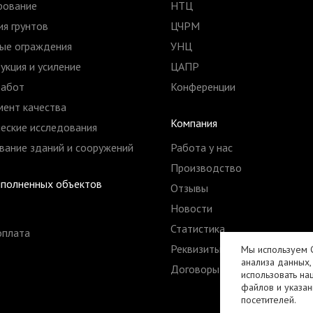
рование
НТЦ
я грунтов
ЦЧРМ
ые ограждения
УНЦ
укция и усиление
ЦАПР
работ
Конференции
ент качества
Компания
еские исследования
ание зданий и сооружений
Работа у нас
Производство
ыполненных объектов
Отзывы
Новости
Статистика
оплата
Реквизиты
Мы используем C
анализа данных,
Договоры
использовать на
файлов и указан
посетителей.