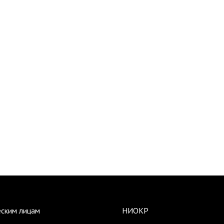
ским лицам
НИОКР