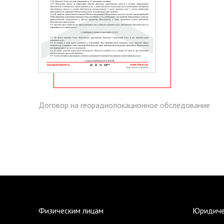
Договор на георадиолокационное обследование
Физическим лицам
Юридиче