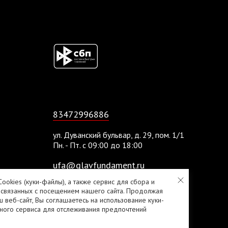
83472996886
ул. Дуванский бульвар, д. 29, пом. 1/1
Пн. - Пт. с 09:00 до 18:00
ufa@glavfundament.ru
ookies (куки-файлы), а также сервис для сбора и
 связанных с посещением нашего сайта. Продолжая
Политика конфиденциальности
ш веб-сайт, Вы соглашаетесь на использование куки-
ного сервиса для отслеживания предпочтений
Согласие на обработку персональных данных
2010 - 2026 © «ГлавФундамент»