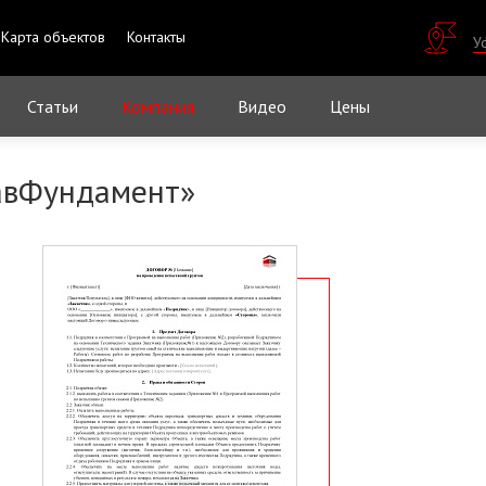
Карта объектов
Контакты
У
Статьи
Компания
Видео
Цены
лавФундамент»